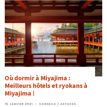
Où dormir à Miyajima :
Meilleurs hôtels et ryokans à
Miyajima !
15 JANVIER 2021
•
CONSEILS / ASTUCES