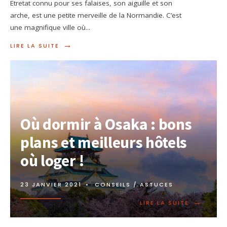
Etretat connu pour ses falaises, son aiguille et son
arche, est une petite merveille de la Normandie. C’est
une magnifique ville où
...
→
LIRE LA SUITE
Où dormir à Osaka : bons
plans et meilleurs hôtels
où loger !
23 JANVIER 2021
•
CONSEILS / ASTUCES
→
LIRE LA SUITE