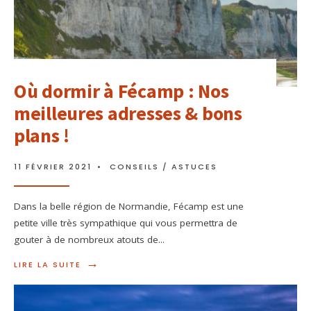
Où dormir à Fécamp : Nos
meilleures adresses & bons
plans !
11 FÉVRIER 2021
•
CONSEILS / ASTUCES
Dans la belle région de Normandie, Fécamp est une
petite ville très sympathique qui vous permettra de
gouter à de nombreux atouts de
...
→
LIRE LA SUITE