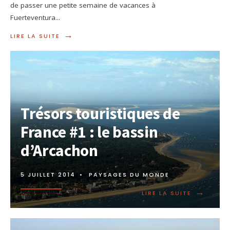
de passer une petite semaine de vacances à
Fuerteventura
...
→
LIRE LA SUITE
Trésors touristiques de
France #1 : le bassin
d’Arcachon
5 JUILLET 2014
•
PAYSAGES DU MONDE
→
LIRE LA SUITE