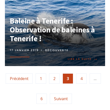
Baleine à Tenerife :
Observation de baleines à
Tenerife !
17 JANVIER 2019
•
DÉCOUVERTE
→
LIRE LA SUITE
Précédent
1
2
3
4
…
6
Suivant