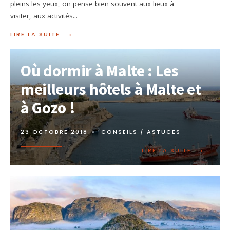
pleins les yeux, on pense bien souvent aux lieux à
visiter, aux activités
...
→
LIRE LA SUITE
Où dormir à Malte : Les
meilleurs hôtels à Malte et
à Gozo !
23 OCTOBRE 2018
•
CONSEILS / ASTUCES
→
LIRE LA SUITE