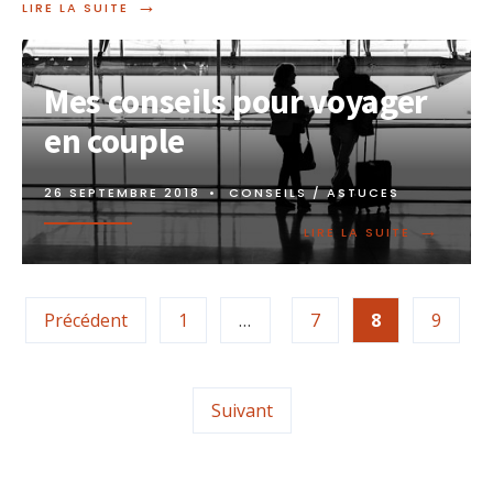
→
LIRE LA SUITE
Mes conseils pour voyager
en couple
26 SEPTEMBRE 2018
•
CONSEILS / ASTUCES
→
LIRE LA SUITE
Précédent
1
…
7
8
9
Suivant